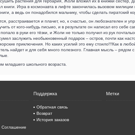
сушить растения для гербария, Жоли вложил их в книжки сестёр, д
л книги. Игра в космонавта в лифте закончилась вызовом милиции
ниги, а ведь он понадобился мальчику, чтобы сделать пиратский ко
ся, расстраивается и плачет, но, к счастью, он любознателен и упр
учить от кого-нибудь письмо, и в результате он написал его себе с
 попало в руки его тёзки, и Жоли не только получил из рук почталь
сумел заслужить необыкновенный подарок – остров, почти как нас
 морские приключения. Но каких усилий это ему стоило!!!Как в люб
ель найдет и для себя много полезного. Главная мысль – рядом с
лые.
ям младшего школьного возраста.
Поддержка
Метки
Обратная связь
Возврат
История заказов
е Соглашение