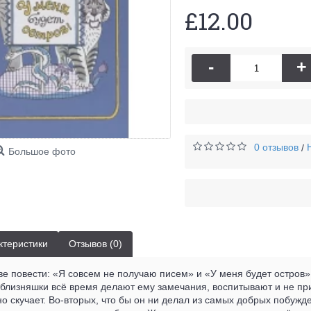
£12.00
-
+
0 отзывов
/
Большое фото
ктеристики
Отзывов (0)
ве повести: «Я совсем не получаю писем» и «У меня будет остров»
-близняшки всё время делают ему замечания, воспитывают и не пр
но скучает. Во-вторых, что бы он ни делал из самых добрых побужде