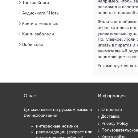
например, чтобы за
Тонкие Книги
размочил и испорти
переплёт папиной к
Аудиокниги / Ноты
Жоли часто обижает
Книги о животных
очень хотелось пол
удивительный путь,
Книги заболели
Но, главное, Жоли 
Вебинары
играть в пиратов и
внимательный родит
понимающие взрос
Рекомендуется дет
О нас
Информация
Детские книги на русском языке в
О проекте
Великобритании
Доставка
Privacy Policy
интересные новинки
Пользовательско
рекомендации (возраст или
Карта сайта
по интересам ребенка)