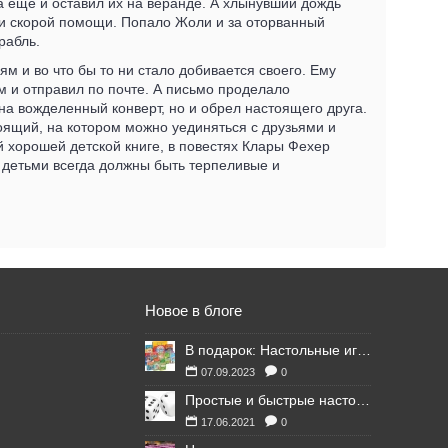
а ещё и оставил их на веранде. А хлынувший дождь
 и скорой помощи. Попало Жоли и за оторванный
рабль.
ям и во что бы то ни стало добивается своего. Ему
ам и отправил по почте. А письмо проделало
она вожделенный конверт, но и обрел настоящего друга.
тоящий, на котором можно уединяться с друзьями и
ой хорошей детской книге, в повестях Клары Фехер
 детьми всегда должны быть терпеливые и
Новое в блоге
В подарок: Настольные игры для Ваших британских друзей
07.09.2023
0
Простые и быстрые настольные игры
17.06.2021
0