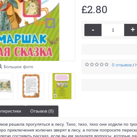
£2.80
-
+
0 отзывов
/
Большое фото
ктеристики
Отзывов (0)
ов решила прогуляться в лесу. Тихо, тихо, тихо они ходили по т
про приключения колючих зверят в лесу, а потом попросите перес
егче составить рассказ, если вы им зададите вопросы, которые д