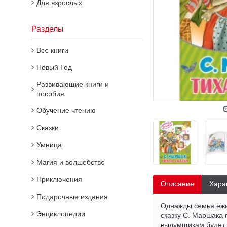
Для взрослых
Разделы
Все книги
Новый Год
Развивающие книги и
пособия
Обучение чтению
Сказки
Умница
Магия и волшебство
Приключения
Описание
Хара
Подарочные издания
Однажды семья ёжик
Энциклопедии
сказку С. Маршака 
выдумщикам будет л