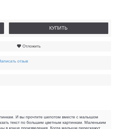
КУПИТЬ
Отложить
Написать отзыв
ропинкам. И вы прочтите шепотом вместе с малышом
казать текст по большим цветным картинкам. Маленьким
аны в конце произведения. Когда малыши перескажут