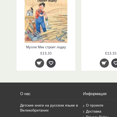
у
Мулле Мек строит лодку
£13.35
£13.35
О нас
Информация
Детские книги на русском языке в
О проекте
Великобритании
Доставка
Privacy Policy