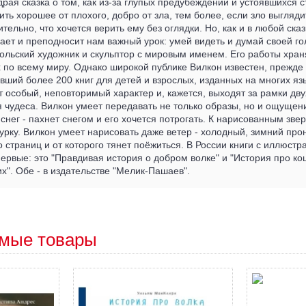
удрая сказка о том, как из-за глупых предубеждений и устоявшихся 
ить хорошее от плохого, добро от зла, тем более, если зло выгляди
ительно, что хочется верить ему без оглядки. Но, как и в любой сказ
ает и преподносит нам важный урок: умей видеть и думай своей г
 польский художник и скульптор с мировым именем. Его работы хран
 по всему миру. Однако широкой публике Вилкон известен, прежде 
вший более 200 книг для детей и взрослых, изданных на многих язы
особый, неповторимый характер и, кажется, выходят за рамки дву
я чудеса. Вилкон умеет передавать не только образы, но и ощуще
снег - пахнет снегом и его хочется потрогать. К нарисованным звер
урку. Вилкон умеет нарисовать даже ветер - холодный, зимний пр
о страниц и от которого тянет поёжиться. В России книги с иллюс
ервые: это "Правдивая история о добром волке" и "История про ко
х". Обе - в издательстве "Мелик-Пашаев".
мые товары