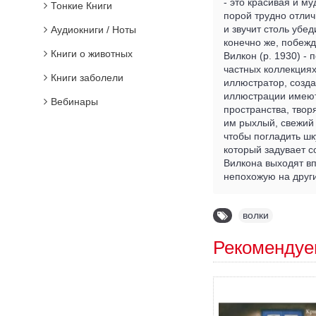
- это красивая и м
Тонкие Книги
порой трудно отлич
и звучит столь убед
Аудиокниги / Ноты
конечно же, побежд
Книги о животных
Вилкон (р. 1930) -
частных коллекциях
Книги заболели
иллюстратор, созда
иллюстрации имеют 
Вебинары
пространства, твор
им рыхлый, свежий 
чтобы погладить шк
который задувает с
Вилкона выходят вп
непохожую на други
волки
Рекомендуе