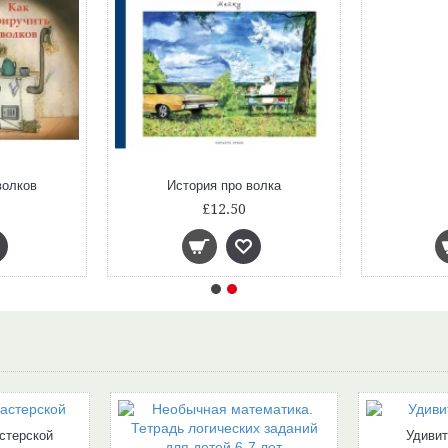
волков
История про волка
£12.50
стерской
Удивит