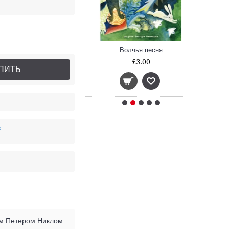
История про овечку, которая пришла на обед к волку
Волчья песня
£7.00
£3.00
ПИТЬ
в
ом Петером Никлом