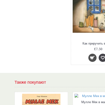
Большой волк и Маленький волк
Как приручить 
£9.40
£7.50
Также покупают
Мулле Мек в ма