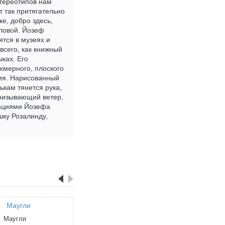
стереотипов нам
т так притягательно
ке, добро здесь,
оловой. Йозеф
ятся в музеях и
всего, как книжный
ках. Его
хмерного, плоского
ния. Нарисованный
ькам тянется рука,
онизывающий ветер,
трациями Йозефа
шку Розалинду,
Маугли