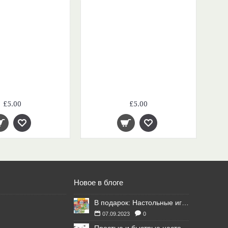
£5.00
£5.00
Новое в блоге
В подарок: Настольные игры для Ваших британских друзей
07.09.2023
0