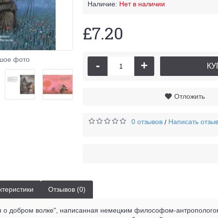
Наличие:
Нет в наличии
£7.20
шое фото
-
+
КУ
Отложить
0 отзывов
Написать отзы
/
ктеристики
Отзывов (0)
я о добром волке", написанная немецким философом-антрополог