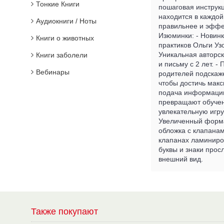
Тонкие Книги
пошаговая инструкц
находится в каждой
Аудиокниги / Ноты
правильнее и эффе
Изюминки: - Новинк
Книги о животных
практиков Ольги Уз
Уникальная авторс
Книги заболели
и письму с 2 лет. -
Вебинары
родителей подскаже
чтобы достичь макс
подача информации
превращают обучен
увлекательную игру
Увеличенный форма
обложка с клапанам
клапанах ламиниро
буквы и знаки просл
внешний вид.
Также покупают