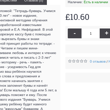
ктеристики
Отзывов (0)
Наличие:
Есть в наличии
бложкой: "Тетрадь-букварь. Учимся
£10.60
-3 лет" - новое издание,
ективной методике обучения
разработанной известными
оровой и Е.А. Нефёдовой. В этой
-
+
азрезную кассу букв с помощью
 вырезать буквы и знаки
ой принцип работы по тетради: -
- Читаем и пишем мини-
виваем любовь и интерес к чтению
имся читать и писать с 2-3 лет"
0 отзывов
/
 моторику - речь - память -
е - усидчивость Гид для
ько ваш ребёнок научился
е слова и предложения и
 можете начинать занятия с
нок запомнит буквы и начнёт
да! Если малышу 4 года или 5 лет, а
букварь поможет и ему. После
вого издания "Букварь. Учимся
вашему ребёнку будет намного
о "взрослым" букварям. А