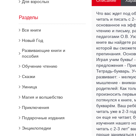
Описание
Хара
Для взрослых
Что вас ждет под о
Разделы
читать и писать с 2
основанное на эфф
Все книги
чтению и письму, 
педагогами О.В. Уз
Новый Год
книге вы найдете р
которой вы сможете
Развивающие книги и
препинания. Основн
пособия
Играя учим буквы! 
предложения - При
Обучение чтению
Тетрадь-букварь. Уч
Сказки
развивает: - мелкую
мышление - внимани
Умница
родителей: Как тол
произносить первы
Магия и волшебство
потянулся к книге,
букварём. Ваш ребё
Приключения
читать уже в 2-3 го
он еще не читает, 
Подарочные издания
изучения нашего но
Энциклопедии
читать с 2-3 лет" 
проще заниматься п