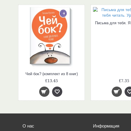
рог
Чей бок? (комплект из 8 книг)
£13.45
£7.35
О нас
Информация