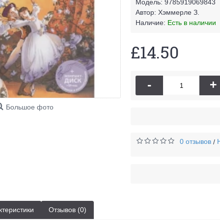
Модель:
9785919069843
Автор:
Хэммерле З.
Наличие:
Есть в наличии
£14.50
-
+
Большое фото
0 отзывов
/
ктеристики
Отзывов (0)