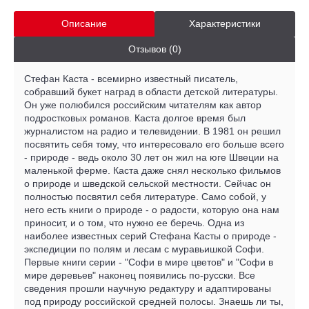
Описание
Характеристики
Отзывов (0)
Стефан Каста - всемирно известный писатель,
собравший букет наград в области детской литературы.
Он уже полюбился российским читателям как автор
подростковых романов. Каста долгое время был
журналистом на радио и телевидении. В 1981 он решил
посвятить себя тому, что интересовало его больше всего
- природе - ведь около 30 лет он жил на юге Швеции на
маленькой ферме. Каста даже снял несколько фильмов
о природе и шведской сельской местности. Сейчас он
полностью посвятил себя литературе. Само собой, у
него есть книги о природе - о радости, которую она нам
приносит, и о том, что нужно ее беречь. Одна из
наиболее известных серий Стефана Касты о природе -
экспедиции по полям и лесам с муравьишкой Софи.
Первые книги серии - "Софи в мире цветов" и "Софи в
мире деревьев" наконец появились по-русски. Все
сведения прошли научную редактуру и адаптированы
под природу российской средней полосы. Знаешь ли ты,