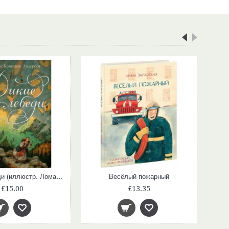
Дикие лебеди (иллюстр. Ломаева А.)
Весёлый пожарный
£15.00
£13.35