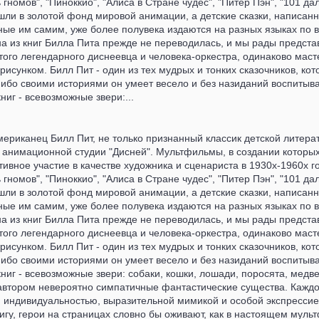
гномов", "Пиноккио", "Алиса в Стране чудес", "Питер Пэн", "101 да
шли в золотой фонд мировой анимации, а детские сказки, написан
ые им самим, уже более полувека издаются на разных языках по в
на из книг Билла Пита прежде не переводилась, и мы рады предста
того легендарного диснеевца и человека-оркестра, одинаково мас
 рисунком. Билл Пит - один из тех мудрых и тонких сказочников, ко
бо своими историями он умеет весело и без назиданий воспитыва
ниг - всевозможные звери:...
американец Билл Пит, не только признанный классик детской литера
 анимационной студии "Дисней". Мультфильмы, в создании которы
ивное участие в качестве художника и сценариста в 1930х-1960х го
гномов", "Пиноккио", "Алиса в Стране чудес", "Питер Пэн", "101 да
шли в золотой фонд мировой анимации, а детские сказки, написан
ые им самим, уже более полувека издаются на разных языках по в
на из книг Билла Пита прежде не переводилась, и мы рады предста
того легендарного диснеевца и человека-оркестра, одинаково мас
 рисунком. Билл Пит - один из тех мудрых и тонких сказочников, ко
бо своими историями он умеет весело и без назиданий воспитыва
книг - всевозможные звери: собаки, кошки, лошади, поросята, медве
автором невероятно симпатичные фантастические существа. Кажд
 индивидуальностью, выразительной мимикой и особой экспрессией,
гу, герои на страницах словно бы оживают, как в настоящем муль