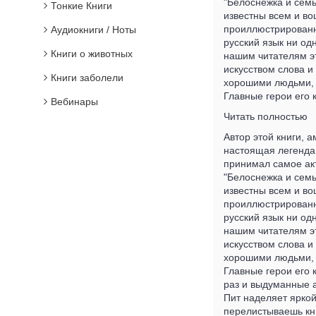
"Белоснежка и семь 
Тонкие Книги
известны всем и во
проиллюстрированн
Аудиокниги / Ноты
русский язык ни од
Книги о животных
нашим читателям э
искусством слова и
Книги заболели
хорошими людьми, и
Главные герои его к
Вебинары
Читать полностью
Автор этой книги, 
настоящая легенда
принимал самое акт
"Белоснежка и семь 
известны всем и во
проиллюстрированн
русский язык ни од
нашим читателям э
искусством слова и
хорошими людьми, и
Главные герои его 
раз и выдуманные 
Пит наделяет яркой
перелистываешь кни