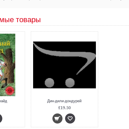
мые товары
лайд
Дин-дили-дондурей
£19.50