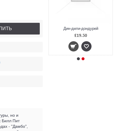
ПИТЬ
усливый Клайд
Дин-дили-дондурей
£19.50
£19.50
в
туры, но и
х Билл Пит
дах - "Дамбо",