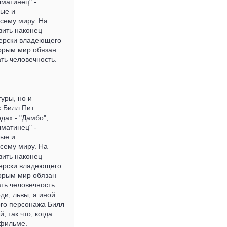
лматинец" -
ные и
сему миру. На
вить наконец
терски владеющего
торым мир обязан
ть человечность.
туры, но и
х Билл Пит
дах - "Дамбо",
лматинец" -
ные и
сему миру. На
вить наконец
терски владеющего
торым мир обязан
ть человечность.
ди, львы, а иной
ого персонажа Билл
 так что, когда
тфильме.