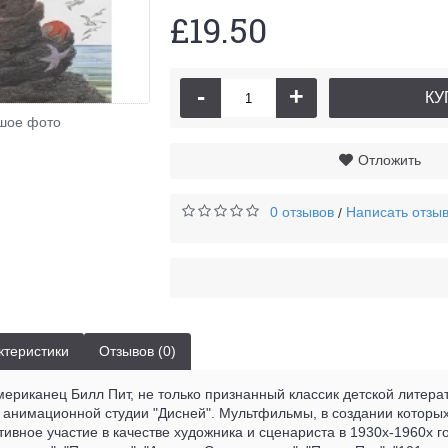
£19.50
-
+
КУ
Тр
шое фото
Отложить
0 отзывов
Написать отзы
/
ктеристики
Отзывов (0)
американец Билл Пит, не только признанный классик детской литера
 анимационной студии "Дисней". Мультфильмы, в создании которы
ивное участие в качестве художника и сценариста в 1930х-1960х го