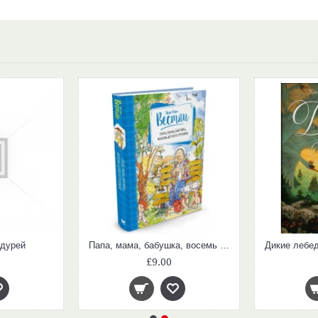
ндурей
Папа, мама, бабушка, восемь детей и грузовик
£9.00