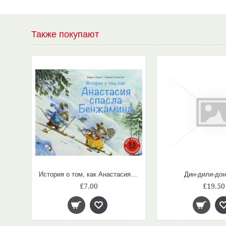
Также покупают
и
История о том, как Анастасия спасла Бенжамина
Дин-дили-до
£7.00
£19.50