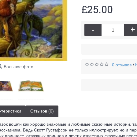
£25.00
-
+
0 отзывов
/
Большое фото
ктеристики
Отзывов (0)
азок вошли как хорошо знакомые и любимые сказочные истории, так
ссказчика. Ведь Скотт Густафсон не только иллюстрирует, но и п
х принцесс, отважных принцев и других известных сказочных персо