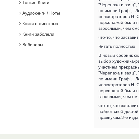
Тонкие Книги
"Черепаха и заяц",
по имени Граф", "
Аудиокниги / Ноты
иллюстраторов Н. С
персонажей были пон
Книги о животных
взрослыми, чем см
Книги заболели
что-то, что заставит 
Вебинары
Читать полностью
В новый сборник ск
выбор художника-ра
участием прекрасны
"Черепаха и заяц",
по имени Граф", "
иллюстраторов Н. С
персонажей были пон
взрослыми, чем см
что-то, что застави
найдёт своё достойн
правнукам.3-е изда