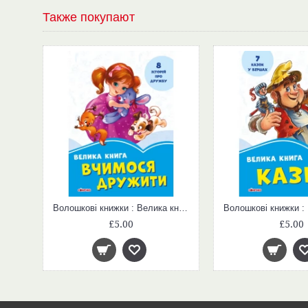
Также покупают
Волошкові книжки : Велика книга. Вчимося дружити (у)
£5.00
£5.00