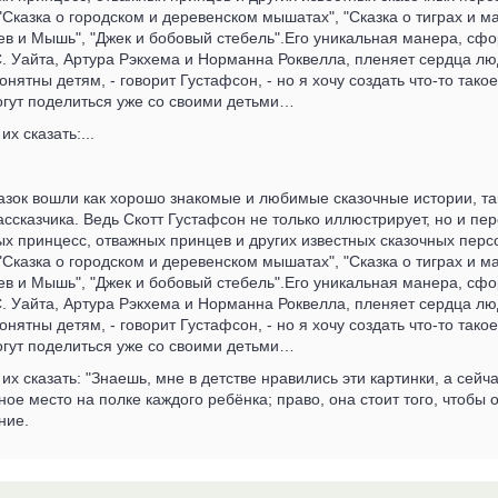
 "Сказка о городском и деревенском мышатах", "Сказка о тиграх и 
Лев и Мышь", "Джек и бобовый стебель".Его уникальная манера, с
. Уайта, Артура Рэкхема и Норманна Роквелла, пленяет сердца люде
ятны детям, - говорит Густафсон, - но я хочу создать что-то такое
огут поделиться уже со своими детьми…
их сказать:...
азок вошли как хорошо знакомые и любимые сказочные истории, так
ссказчика. Ведь Скотт Густафсон не только иллюстрирует, но и п
х принцесс, отважных принцев и других известных сказочных персо
 "Сказка о городском и деревенском мышатах", "Сказка о тиграх и 
Лев и Мышь", "Джек и бобовый стебель".Его уникальная манера, с
. Уайта, Артура Рэкхема и Норманна Роквелла, пленяет сердца люде
ятны детям, - говорит Густафсон, - но я хочу создать что-то такое
огут поделиться уже со своими детьми…
т их сказать: "Знаешь, мне в детстве нравились эти картинки, а сей
ое место на полке каждого ребёнка; право, она стоит того, чтобы о
ние.