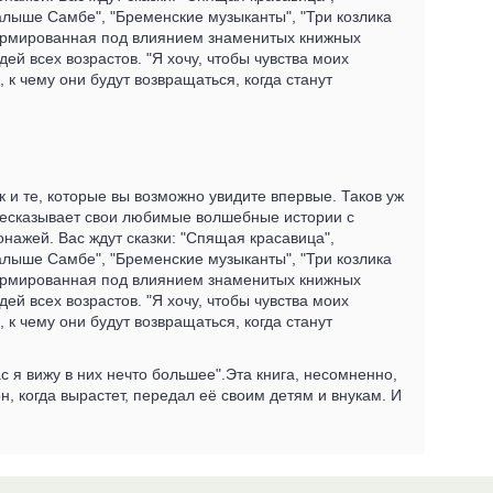
малыше Самбе", "Бременские музыканты", "Три козлика
формированная под влиянием знаменитых книжных
й всех возрастов. "Я хочу, чтобы чувства моих
, к чему они будут возвращаться, когда станут
 и те, которые вы возможно увидите впервые. Таков уж
ересказывает свои любимые волшебные истории с
нажей. Вас ждут сказки: "Спящая красавица",
малыше Самбе", "Бременские музыканты", "Три козлика
формированная под влиянием знаменитых книжных
й всех возрастов. "Я хочу, чтобы чувства моих
, к чему они будут возвращаться, когда станут
час я вижу в них нечто большее".Эта книга, несомненно,
н, когда вырастет, передал её своим детям и внукам. И