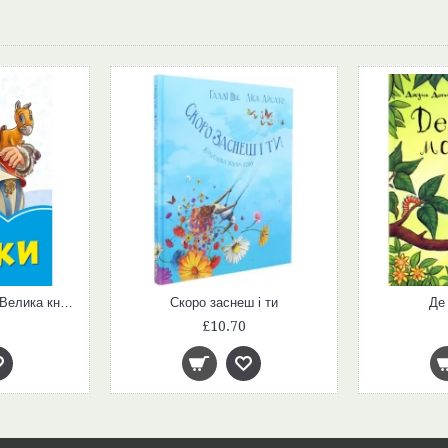
Волошкові книжки : Велика книга. Казки (у)
Скоро заснеш і ти
Де
£10.70