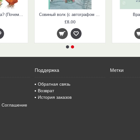
Зачем луку луковица? (Почемучкины книжки)
Совиный волк (с автографом автора)
Вра
£8.00
Поддержка
Метки
Обратная связь
Возврат
История заказов
е Соглашение