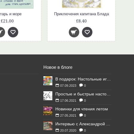
тарь и море
Приключения капитана Блада
£21.00
£8.40
Новое в блоге
В подарок: Настольные игры для Ваших британских друзей
07.09.2023
0
Простые и быстрые настольные игры
17.06.2021
0
Новинки для чтения летом
27.05.2021
0
Интервью с Александрой Литвиной
20.07.2020
0