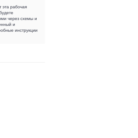
т эта рабочая
будете
ями через схемы и
енный и
робные инструкции