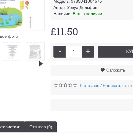
Модель:
9785041004675
Автор:
Урвуа Дельфин
Наличие:
Есть в наличии
£11.50
шое фото
-
+
КУ
Отложить
0 отзывов
Написать отзы
/
ктеристики
Отзывов (0)