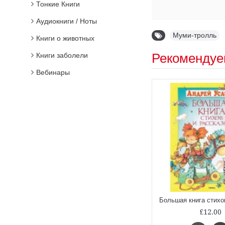
Тонкие Книги
Аудиокниги / Ноты
Муми-тролль
Книги о животных
Рекомендуе
Книги заболели
Вебинары
лли и приключение в лунную ночь
Муми-тролли и пуговица в подарок
£4.30
£12.00