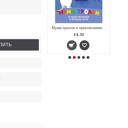
олли и первый снег
Муми-тролли и приключение в лунную ночь
£4.30
£4.30
ПИТЬ
в