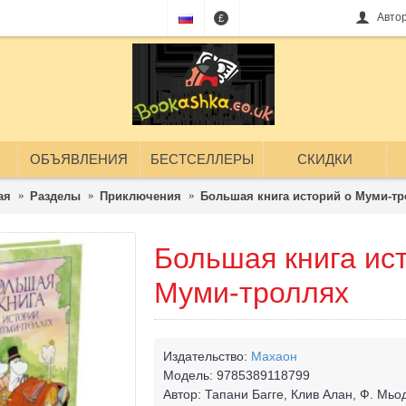
Авто
£
ОБЪЯВЛЕНИЯ
БЕСТСЕЛЛЕРЫ
СКИДКИ
ая
Разделы
Приключения
Большая книга историй о Муми-тр
Большая книга ис
Муми-троллях
Издательство:
Махаон
Модель:
9785389118799
Автор:
Тапани Багге, Клив Алан, Ф. Мьо