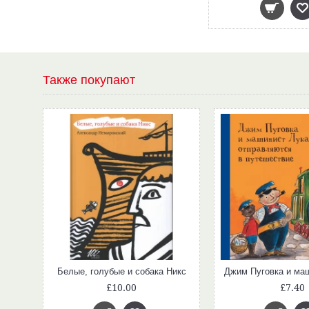
Также покупают
ды
Белые, голубые и собака Никс
£10.00
£7.40