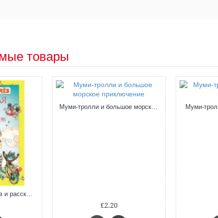
мые товары
Муми-тролли и большое морское приключение
Муми-трол
Большая книга стихов и рассказов (Андрей Усачев)
£2.20