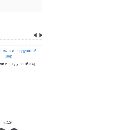
ли и воздушный шар
Большая книга рассказов. Драгунский
£2.30
£19.30