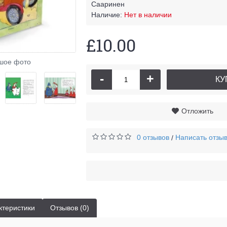
Сааринен
Наличие:
Нет в наличии
£10.00
Муми-тр
шое фото
-
+
КУ
Отложить
0 отзывов
Написать отзы
/
ктеристики
Отзывов (0)