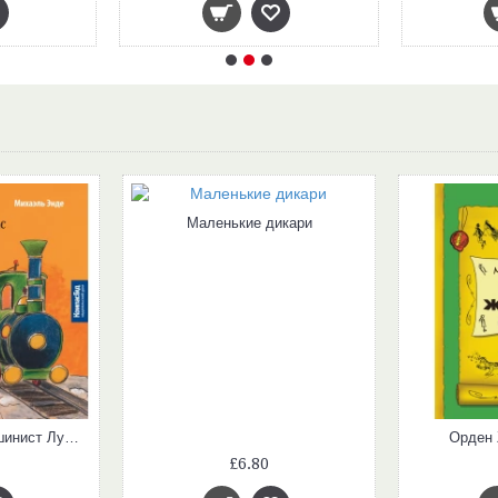
Маленькие дикари
Джим Пуговка и машинист Лукас отправляются в путешествие
Орден 
£6.80