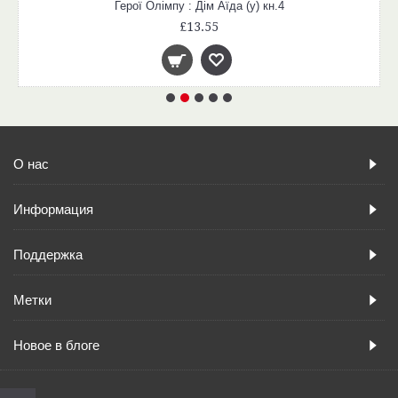
Герої Олімпу : Дім Аїда (у) кн.4
£13.55
О нас
Информация
Поддержка
Метки
Новое в блоге