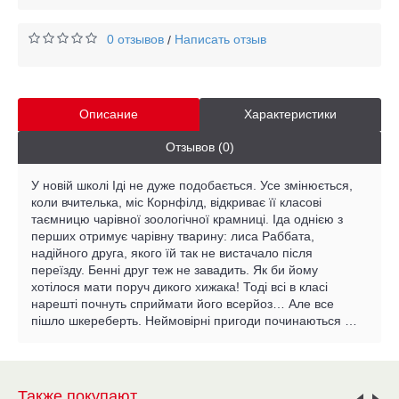
0 отзывов
Написать отзыв
/
Описание
Характеристики
Отзывов (0)
У новій школі Іді не дуже подобається. Усе змінюється,
коли вчителька, міс Корнфілд, відкриває її класові
таємницю чарівної зоологічної крамниці. Іда однією з
перших отримує чарівну тварину: лиса Раббата,
надійного друга, якого їй так не вистачало після
переїзду. Бенні друг теж не завадить. Як би йому
хотілося мати поруч дикого хижака! Тоді всі в класі
нарешті почнуть сприймати його всерйоз… Але все
пішло шкереберть. Неймовірні пригоди починаються …
Также покупают