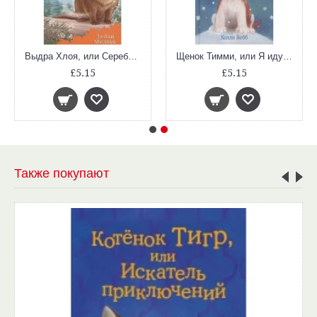
Выдра Хлоя, или Серебряная ракушка (выпуск 13. Лес Дружбы)
Щенок Тимми, или Я иду искать! (Добрые истории о зверятах)
£5.15
£5.15
Также покупают