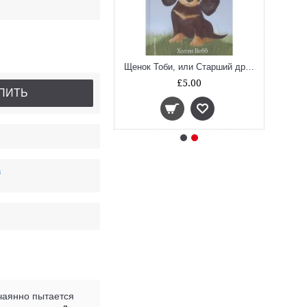
ид, или Лучший трюк
Щенок Тоби, или Старший друг (Добрые истории о зверятах)
£5.20
£5.00
ПИТЬ
в
тчаянно пытается