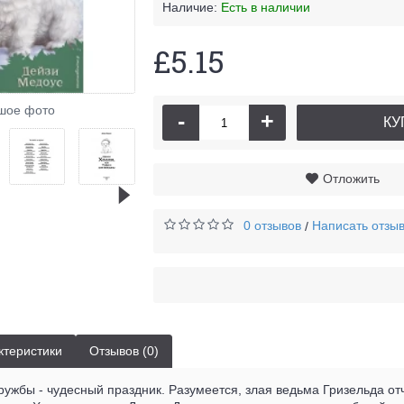
Наличие:
Есть в наличии
£5.15
Щенок С
шое фото
-
+
КУ
Отложить
0 отзывов
Написать отзы
/
ктеристики
Отзывов (0)
ружбы - чудесный праздник. Разумеется, злая ведьма Гризельда о