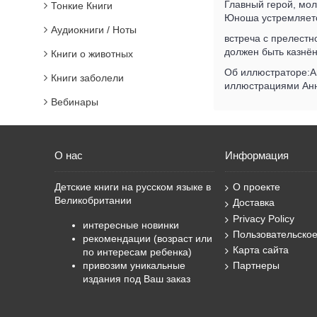
Главный герой, мол
Тонкие Книги
Юноша устремляется
Аудиокниги / Ноты
встреча с прелестн
должен быть казнё
Книги о животных
Об иллюстраторе:Ан
Книги заболели
иллюстрациями Анны
Вебинары
О нас
Информация
Детские книги на русском языке в
О проекте
Великобритании
Доставка
Privacy Policy
интересные новинки
Пользовательско
рекомендации (возраст или
Карта сайта
по интересам ребенка)
привозим уникальные
Партнеры
издания под Ваш заказ