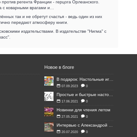
 против регента Франции - герцога Орлеанского.
ба с коварными врагами и…
нных так и не обретут счастья - ведь один из них
тично передают атмосферу книги.
ковскими издательствами. В издательстве "Нигма" с
асс".
Новое в блоге
В подарок: Настольные игры для Ваших британских друзей
07.09.2023
0
Простые и быстрые настольные игры
17.06.2021
0
Новинки для чтения летом
27.05.2021
0
Интервью с Александрой Литвиной
20.07.2020
0