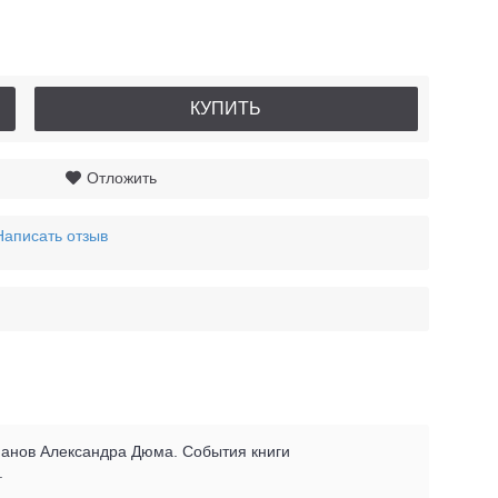
КУПИТЬ
Отложить
Написать отзыв
манов Александра Дюма. События книги
.