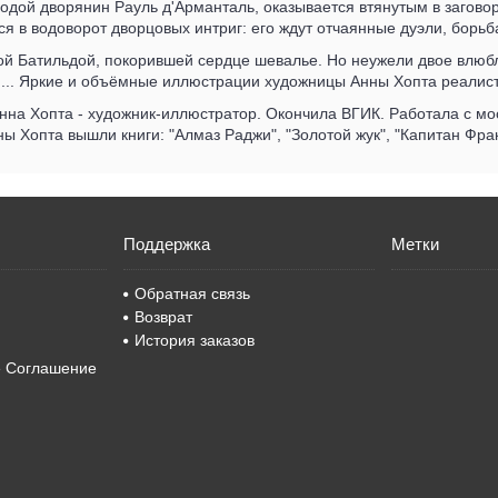
одой дворянин Рауль д'Арманталь, оказывается втянутым в заговор
 в водоворот дворцовых интриг: его ждут отчаянные дуэли, борь
ой Батильдой, покорившей сердце шевалье. Но неужели двое влюблё
н... Яркие и объёмные иллюстрации художницы Анны Хопта реалис
на Хопта - художник-иллюстратор. Окончила ВГИК. Работала с мос
 Хопта вышли книги: "Алмаз Раджи", "Золотой жук", "Капитан Фрак
Поддержка
Метки
Обратная связь
Возврат
История заказов
е Соглашение