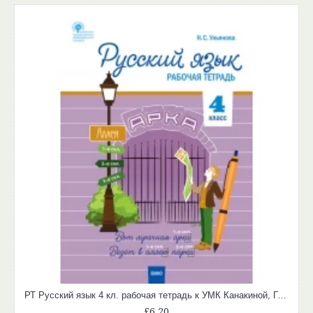
РТ Русский язык 4 кл. рабочая тетрадь к УМК Канакиной, Горецкого (Школа России).
£6.20