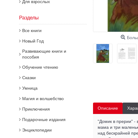
Для взрослых
Разделы
Все книги
Боль
Новый Год
Развивающие книги и
пособия
Обучение чтению
Сказки
Умница
Магия и волшебство
Описание
Хара
Приключения
Подарочные издания
"Домик в прерии" -
мама и три маленьк
Энциклопедии
над бескрайней пре