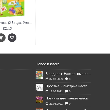
Веселые часы (2-3 года. Умные Книжки)
Ожившие буквы. (2-3 года. Умные Книжки)
5
£2.45
Новое в блоге
В подарок: Настольные игры для Ваших британских друзей
07.09.2023
0
Простые и быстрые настольные игры
17.06.2021
0
Новинки для чтения летом
27.05.2021
0