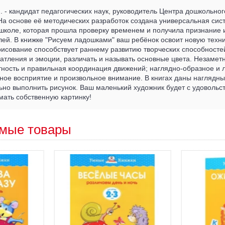
. - кандидат педагогических наук, руководитель Центра дошкольног
На основе её методических разработок создана универсальная сис
 школе, которая прошла проверку временем и получила признание
лей. В книжке "Рисуем ладошками" ваш ребёнок освоит новую техни
рисование способствует раннему развитию творческих способносте
атления и эмоции, различать и называть основные цвета. Незаметн
тность и правильная координация движений; наглядно-образное и 
ное восприятие и произвольное внимание. В книгах даны наглядны
льно выполнить рисунок. Ваш маленький художник будет с удовольс
мать собственную картинку!
мые товары