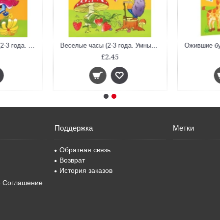
От слова к рассказу (2-3 года. Умные Книжки)
£2.45
£2.4
Поддержка
Метки
Обратная связь
Возврат
История заказов
е Соглашение