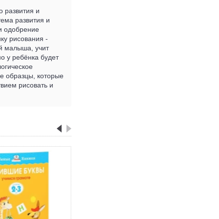
о развития и
тема развития и
 и одобрение
ку рисования -
й малыша, учит
о у ребёнка будет
логическое
е образцы, которые
твием рисовать и