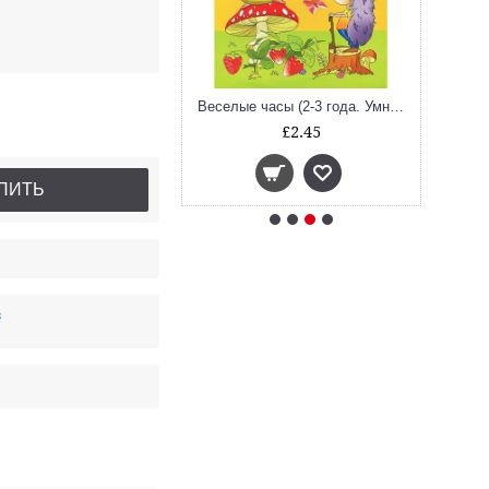
От слова к рассказу (2-3 года. Умные Книжки)
Веселые часы (2-3 года. Умные Книжки)
£2.45
£2.45
ПИТЬ
в