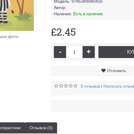
Модель:
9785389080416
Автор:
Наличие:
Есть в наличии
£2.45
Цифры и счет (2-3 года)
£2.45
шое фото
-
+
КУ
Отложить
0 отзывов
Написать отзы
/
ктеристики
Отзывов (0)