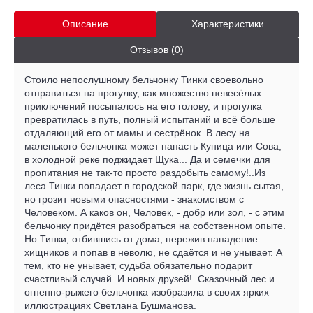
Описание
Характеристики
Отзывов (0)
Стоило непослушному бельчонку Тинки своевольно
отправиться на прогулку, как множество невесёлых
приключений посыпалось на его голову, и прогулка
превратилась в путь, полный испытаний и всё больше
отдаляющий его от мамы и сестрёнок. В лесу на
маленького бельчонка может напасть Куница или Сова,
в холодной реке поджидает Щука... Да и семечки для
пропитания не так-то просто раздобыть самому!..Из
леса Тинки попадает в городской парк, где жизнь сытая,
но грозит новыми опасностями - знакомством с
Человеком. А каков он, Человек, - добр или зол, - с этим
бельчонку придётся разобраться на собственном опыте.
Но Тинки, отбившись от дома, пережив нападение
хищников и попав в неволю, не сдаётся и не унывает. А
тем, кто не унывает, судьба обязательно подарит
счастливый случай. И новых друзей!..Сказочный лес и
огненно-рыжего бельчонка изобразила в своих ярких
иллюстрациях Светлана Бушманова.