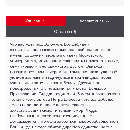
Описание
Характеристики
Отзывов (0)
Что вас ждет под обложкой: Волшебная и
захватывающая сказка о рыжеволосой ведьмочке по
имени Колдунчик, веселом студент Московского
университета, мечтающем совершить великое открытие,
семи гномах и многом-многом другом. Однажды
поздним осенним вечером эта компания покинула своё
уютное жилище и выдвинулась в экспедицию, чтобы
узнать, что таится за краем Земли. Друзья и не
подозревали, что в их жизни начинается Большое
Приключение. Гид для родителей: Замечательная сказка
талантливого автора Петра Власова - это волшебство,
тесно переплетённое с повседневностью,
захватывающий сюжет и тонкий юмор. Люди,
озабоченные множеством текущих дел, не
догадываются, что если забраться наверх заброшенной
Башни, где некогда обитал директор единственного в