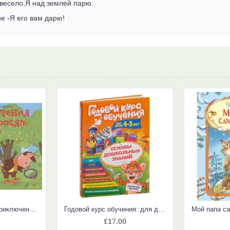
 весело,Я над землей парю.
е -Я его вам дарю!
Книжки-малышки. Приключения трёх поросят
Годовой курс обучения: для детей 4-5 лет (карточки Цвет и форма)
£17.00