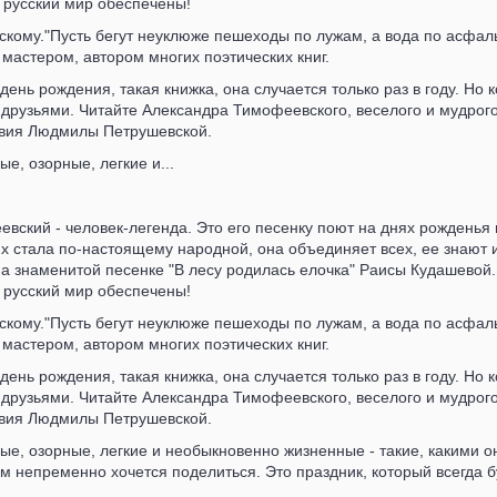
 русский мир обеспечены!
ому."Пусть бегут неуклюже пешеходы по лужам, а вода по асфальт
астером, автором многих поэтических книг.
день рождения, такая книжка, она случается только раз в году. Но к
рузьями. Читайте Александра Тимофеевского, веселого и мудрого 
овия Людмилы Петрушевской.
ые, озорные, легкие и...
вский - человек-легенда. Это его песенку поют на днях рожденья
 стала по-настоящему народной, она объединяет всех, ее знают и
а знаменитой песенке "В лесу родилась елочка" Раисы Кудашевой. 
 русский мир обеспечены!
ому."Пусть бегут неуклюже пешеходы по лужам, а вода по асфальт
астером, автором многих поэтических книг.
день рождения, такая книжка, она случается только раз в году. Но к
рузьями. Читайте Александра Тимофеевского, веселого и мудрого 
овия Людмилы Петрушевской.
лые, озорные, легкие и необыкновенно жизненные - такие, какими 
м непременно хочется поделиться. Это праздник, который всегда б