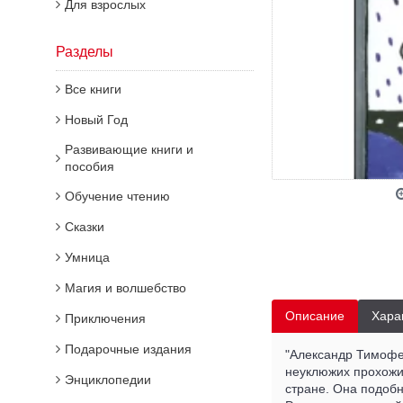
Для взрослых
Разделы
Все книги
Новый Год
Развивающие книги и
пособия
Обучение чтению
Сказки
Умница
Магия и волшебство
Описание
Хара
Приключения
Подарочные издания
"Александр Тимофее
неуклюжих прохожих
Энциклопедии
стране. Она подобн