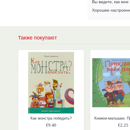
Вы видите, как мне
Хорошее настроени
Также покупают
Проверяй-ка. Учимся считать. (Игра с карандашом). Новый дизайн
Как монстра победить?
£9.40
£2.25