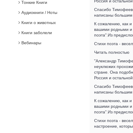
Россия и остальной
Тонкие Книги
Спасибо Тимофеевск
Аудиокниги / Ноты
написаны большим м
Книги о животных
К сожалению, как и 
вашими родными и д
Книги заболели
поэта".Из предисл
Вебинары
Стихи поэта - весел
Читать полностью
"Александр Тимофее
неуклюжих прохожих
стране. Она подобн
Россия и остальной
Спасибо Тимофеевск
написаны большим м
К сожалению, как и 
вашими родными и д
поэта".Из предисл
Стихи поэта - весе
настроение, которы