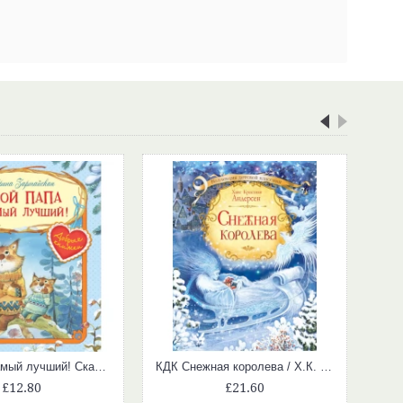
Мой папа самый лучший! Сказочные истории
КДК Снежная королева / Х.К. Андерсен
£12.80
£21.60