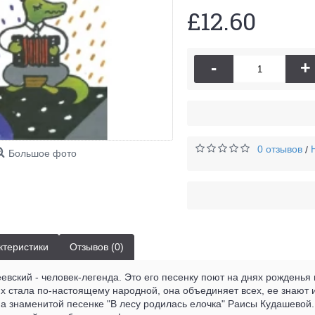
£12.60
-
+
0 отзывов
/
Большое фото
ктеристики
Отзывов (0)
вский - человек-легенда. Это его песенку поют на днях рожденья
 стала по-настоящему народной, она объединяет всех, ее знают и
а знаменитой песенке "В лесу родилась елочка" Раисы Кудашевой. 