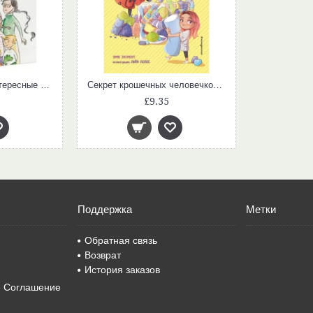
Привет, это мы! (Интересные истории для первого чтения)
Секрет крошечных человечков (Ула и Хоп)
£9.35
Поддержка
Метки
Обратная связь
Возврат
История заказов
е Соглашение