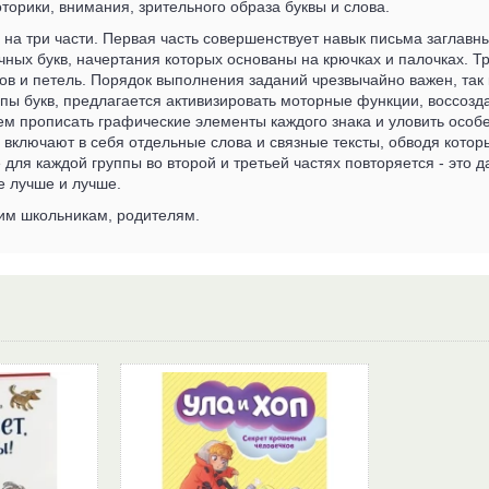
торики, внимания, зрительного образа буквы и слова.
на три части. Первая часть совершенствует навык письма заглавны
чных букв, начертания которых основаны на крючках и палочках. Т
ов и петель. Порядок выполнения заданий чрезвычайно важен, так к
пы букв, предлагается активизировать моторные функции, воссозд
тем прописать графические элементы каждого знака и уловить особ
е включают в себя отдельные слова и связные тексты, обводя кото
для каждой группы во второй и третьей частях повторяется - это да
е лучше и лучше.
м школьникам, родителям.