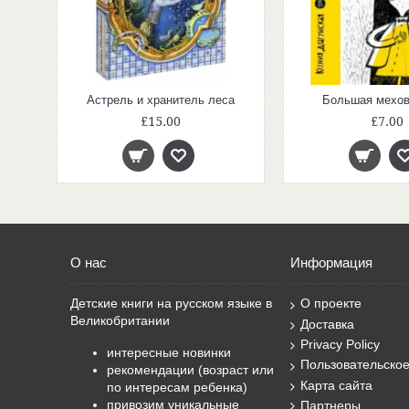
Астрель и хранитель леса
Большая мехов
£15.00
£7.00
О нас
Информация
Детские книги на русском языке в
О проекте
Великобритании
Доставка
Privacy Policy
интересные новинки
Пользовательско
рекомендации (возраст или
Карта сайта
по интересам ребенка)
привозим уникальные
Партнеры