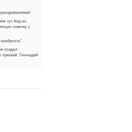
переодеваниями!
ём тут йод из
янную схватку с
 храбрость".
и создал
х премий, Геннадий