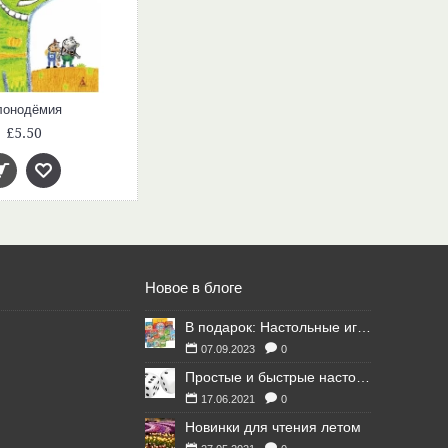
лонодёмия
£5.50
Новое в блоге
В подарок: Настольные игры для Ваших британских друзей
07.09.2023
0
Простые и быстрые настольные игры
17.06.2021
0
Новинки для чтения летом