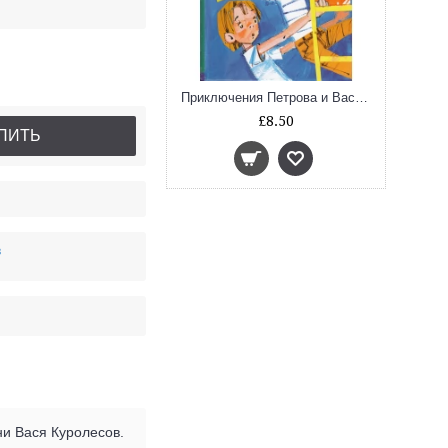
Приключения Петрова и Васечкина
£8.50
ПИТЬ
в
и Вася Куролесов.