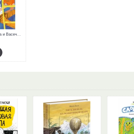
Приключения Петрова и Васечкина