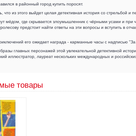
вился в районный город купить поросят.
ь, что из этого выйдет целая детективная история со стрельбой и 
ут мёдом, где скрывается злоумышленник с чёрными усами и при ч
уролесову предстоит найти ответы на эти вопросы и вступить в отча
.
приключений его ожидает награда - карманные часы с надписью "За
разы главных персонажей этой увлекательной детективной истори
ский иллюстратор, лауреат нескольких международных и российски
мые товары