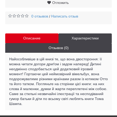
Отложить
0 отзывов
Написать отзыв
/
Описание
Характеристики
Отзывов (0)
Найособливіше в цій книзі те, що вона двостороння: її
можна читати догори дриґом і задом наперед! Дитині
неодмінно сподобається цей додатковий ігровий
момент! Гортаючи цей неймовірний вімельбух, вона
подорожуватиме різними країнами разом із котиком Отто
та його татком. Погляньте на сторінки цієї книги: на них
слова й малюнки, думки й жарти переплетені між собою.
Саме за стильні незвичайні ілюстрації та несподіваний
гумор батьки й діти по всьому світі люблять книги Тома
Шампа.