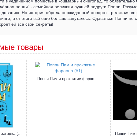
ти в уединенном поместье в кошмарный снегопад, то обязательно ч
чёрная пенни" - семейная реликвия лучшей подруги Поппи. Разуме
едованию. Но история обрела неожиданный поворот - реликвия ве
инге, и от этого всё ещё больше запуталось. Сдаваться Поппи не 
кроет ей все свои секреты!
мые товары
Поппи Пим и проклятие фараона (#1)
Поппи Пим и двойная загадка (#2)