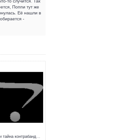
то-то случится. Так
ется, Поппи тут же
рнулась. Её нашли в
собирается -
Поппи Пим и тайна контрабандиста (#3)