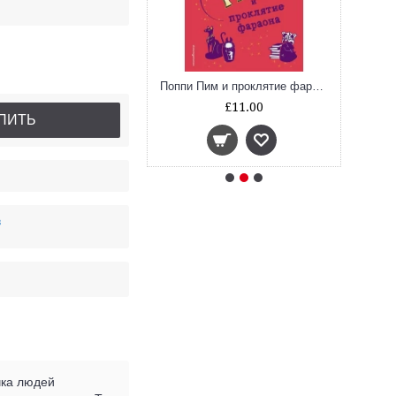
Поппи Пим и двойная загадка (#2)
Поппи Пим и проклятие фараона (#1)
£11.00
£11.00
ПИТЬ
в
чка людей