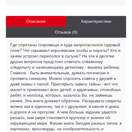
Описание
Характеристики
Отзывов (0)
Где спрятаны сокровища и куда запропастился садовый
гном? Что скрывают королевские особы и пираты? Кто и
зачем устроил переполох в салуне? На эти и десятки
других вопросов предстоит ответить отважному
следопыту и начинающему детективу - вашему ребенку.
Главное - быть внимательным, думать логически и
проявить смекалку. Можно спросить совета у друзей и
даже мамы с папой. Приоткрыть завесу тайны - вот что
манит и привлекает всех детей: и вдумчивых, спокойных
ребят, и непосед, которых, казалось бы, не займешь
ничем. Эта книга докажет обратное. Раскрывать секреты
можно как в одиночку, так и с друзьями, в школе и дома,
в дороге и на прогулке. А чем больше задачек удается
решить, тем шире становится кругозор и знания об
окружающем мире. Фишки книги Загадки разных типов: в
картинках, кроссворды, на сообразительность и