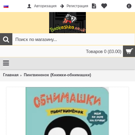
Авторизация
Регистрация
£
Товаров 0 (£0.00)
Главная
Пингвиненок (Книжки-обнимашки)