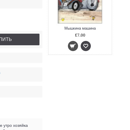
Мышкина машина
£7.00
ПИТЬ
в
е утро хозяйка