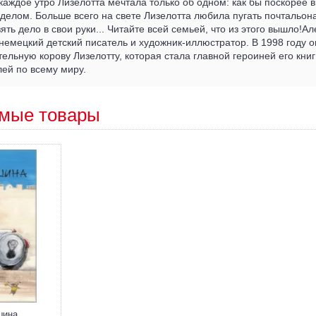
 каждое утро Лизелотта мечтала только об одном: как бы поскорее 
делом. Больше всего на свете Лизелотта любила пугать почтальон
ять дело в свои руки... Читайте всей семьей, что из этого вышло!А
емецкий детский писатель и художник-иллюстратор. В 1998 году о
ельную корову Лизелотту, которая стала главной героиней его кни
лей по всему миру.
мые товары
шина