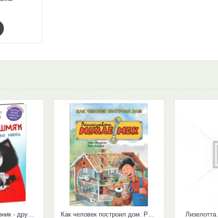
Котёнок Шмяк и Сырник - друзья навек
Как человек построил дом. Рассказывает Мулле Мек
Лизелотта