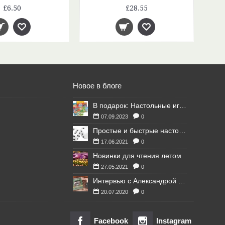
£6.50
£28.55
Новое в блоге
В подарок: Настольные игры для Ваших британских друзей
07.09.2023
0
Простые и быстрые настольные игры
17.06.2021
0
Новинки для чтения летом
27.05.2021
0
Интервью с Александрой Литвиной
20.07.2020
0
Facebook
Instagram