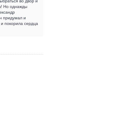
выбраться во двор и
а! Но однажды
лександр
н придумал и
г и покорила сердца