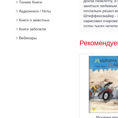
доила Лизелотту, и
Тонкие Книги
заняться любимым 
почтальон решил вз
Аудиокниги / Ноты
Штеффенсмайер - н
Книги о животных
нарисовал очароват
сотен тысяч читате
Книги заболели
Вебинары
Рекомендуе
Мышкина ма