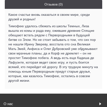
Отзывов (0)
Какое счастье вновь оказаться в своем мире, среди
друзей и родных!
Тимофею удалось сбежать из школы Темных, Лиза
вышла из комы и рада ему, ожившие древние Спящие
обещают встать рядом с Первородными в будущей
битве со Злом. Но не стоит забывать о том, что сих пор
не нашли Ирину Звереву, восстала ото сна Великая
Мать Змей, Анфиса и Олег Дубровский уже обдумывают
свои мрачные планы, да и Корф не дремлет – он не
простит Тимофею побега. А ведь есть еще Кадиша де
Лафуэнте, которая ведет свою игру, и пусть боится
всякий, кто перейдет ей дорогу. В эту трудную минуту на
помощь юным Первородным придут старые друзья,
которые, как казалось Тимофею, остались в совсем
другой жизни.
О нас