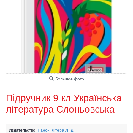
Большое фото
Підручник 9 кл Українська
література Слоньовська
Издательство:
Ранок. Літера ЛТД