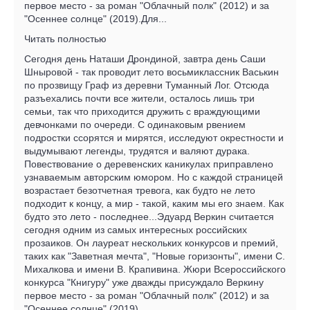
первое место - за роман "Облачный полк" (2012) и за
"Осеннее солнце" (2019).Для...
Читать полностью
Сегодня день Наташи Дрондиной, завтра день Саши
Шныровой - так проводит лето восьмиклассник Васькин
по прозвищу Граф из деревни Туманный Лог. Отсюда
разъехались почти все жители, осталось лишь три
семьи, так что приходится дружить с враждующими
девчонками по очереди. С одинаковым рвением
подростки ссорятся и мирятся, исследуют окрестности и
выдумывают легенды, трудятся и валяют дурака.
Повествование о деревенских каникулах приправлено
узнаваемым авторским юмором. Но с каждой страницей
возрастает безотчетная тревога, как будто не лето
подходит к концу, а мир - такой, каким мы его знаем. Как
будто это лето - последнее...Эдуард Веркин считается
сегодня одним из самых интересных российских
прозаиков. Он лауреат нескольких конкурсов и премий,
таких как "Заветная мечта", "Новые горизонты", имени С.
Михалкова и имени В. Крапивина. Жюри Всероссийского
конкурса "Книгуру" уже дважды присуждало Веркину
первое место - за роман "Облачный полк" (2012) и за
"Осеннее солнце" (2019).