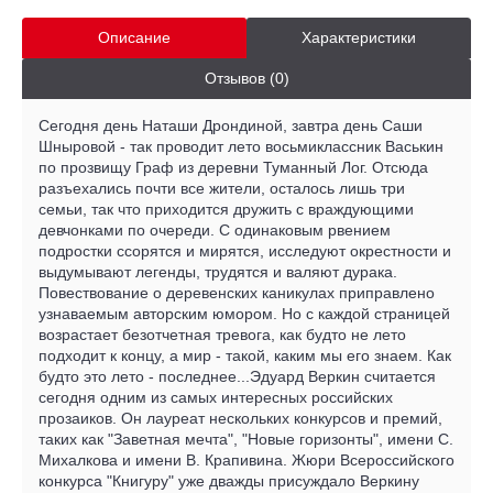
Описание
Характеристики
Отзывов (0)
Сегодня день Наташи Дрондиной, завтра день Саши
Шныровой - так проводит лето восьмиклассник Васькин
по прозвищу Граф из деревни Туманный Лог. Отсюда
разъехались почти все жители, осталось лишь три
семьи, так что приходится дружить с враждующими
девчонками по очереди. С одинаковым рвением
подростки ссорятся и мирятся, исследуют окрестности и
выдумывают легенды, трудятся и валяют дурака.
Повествование о деревенских каникулах приправлено
узнаваемым авторским юмором. Но с каждой страницей
возрастает безотчетная тревога, как будто не лето
подходит к концу, а мир - такой, каким мы его знаем. Как
будто это лето - последнее...Эдуард Веркин считается
сегодня одним из самых интересных российских
прозаиков. Он лауреат нескольких конкурсов и премий,
таких как "Заветная мечта", "Новые горизонты", имени С.
Михалкова и имени В. Крапивина. Жюри Всероссийского
конкурса "Книгуру" уже дважды присуждало Веркину