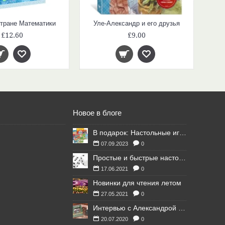
тране Математики
Уле-Александр и его друзья
£12.60
£9.00
Новое в блоге
В подарок: Настольные игры для Ваших британских друзей
07.09.2023
0
Простые и быстрые настольные игры
17.06.2021
0
Новинки для чтения летом
27.05.2021
0
Интервью с Александрой Литвиной
20.07.2020
0