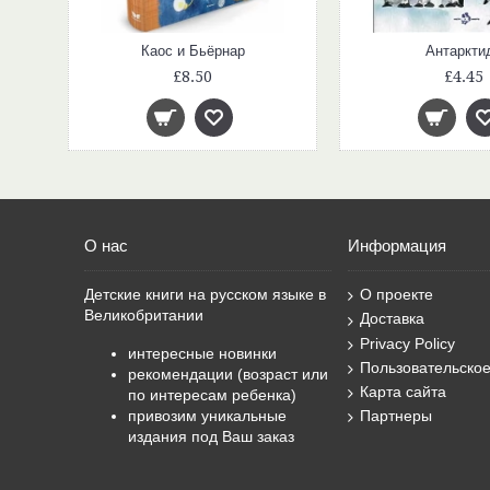
Папа, мама, бабушка и восемь детей в Дании
Каос и Бьёрнар
Антаркти
£8.50
£4.45
О нас
Информация
Детские книги на русском языке в
О проекте
Великобритании
Доставка
Privacy Policy
интересные новинки
Пользовательско
рекомендации (возраст или
Карта сайта
по интересам ребенка)
привозим уникальные
Партнеры
издания под Ваш заказ