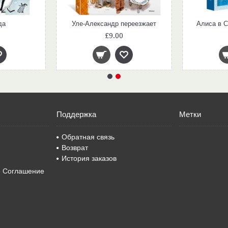
да
Уле-Александр переезжает
Алиса в С
£9.00
Поддержка
Метки
Обратная связь
Возврат
История заказов
е Соглашение