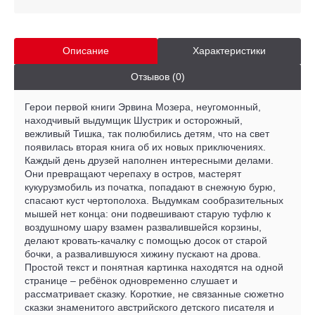
Описание
Характеристики
Отзывов (0)
Герои первой книги Эрвина Мозера, неугомонный,
находчивый выдумщик Шустрик и осторожный,
вежливый Тишка, так полюбились детям, что на свет
появилась вторая книга об их новых приключениях.
Каждый день друзей наполнен интересными делами.
Они превращают черепаху в остров, мастерят
кукурузмобиль из початка, попадают в снежную бурю,
спасают куст чертополоха. Выдумкам сообразительных
мышей нет конца: они подвешивают старую туфлю к
воздушному шару взамен развалившейся корзины,
делают кровать-качалку с помощью досок от старой
бочки, а развалившуюся хижину пускают на дрова.
Простой текст и понятная картинка находятся на одной
странице – ребёнок одновременно слушает и
рассматривает сказку. Короткие, не связанные сюжетно
сказки знаменитого австрийского детского писателя и