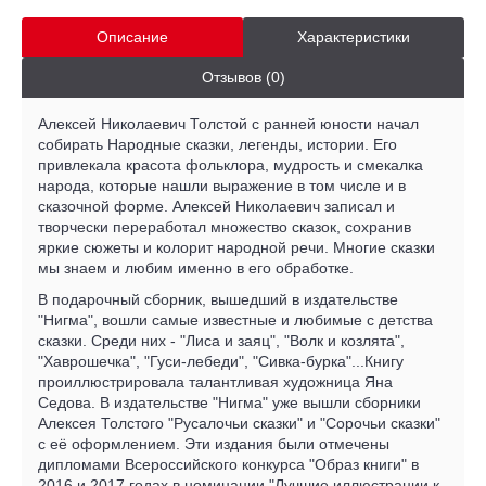
Описание
Характеристики
Отзывов (0)
Алексей Николаевич Толстой с ранней юности начал
собирать Народные сказки, легенды, истории. Его
привлекала красота фольклора, мудрость и смекалка
народа, которые нашли выражение в том числе и в
сказочной форме. Алексей Николаевич записал и
творчески переработал множество сказок, сохранив
яркие сюжеты и колорит народной речи. Многие сказки
мы знаем и любим именно в его обработке.
В подарочный сборник, вышедший в издательстве
"Нигма", вошли самые известные и любимые с детства
сказки. Среди них - "Лиса и заяц", "Волк и козлята",
"Хаврошечка", "Гуси-лебеди", "Сивка-бурка"...Книгу
проиллюстрировала талантливая художница Яна
Седова. В издательстве "Нигма" уже вышли сборники
Алексея Толстого "Русалочьи сказки" и "Сорочьи сказки"
с её оформлением. Эти издания были отмечены
дипломами Всероссийского конкурса "Образ книги" в
2016 и 2017 годах в номинации "Лучшие иллюстрации к