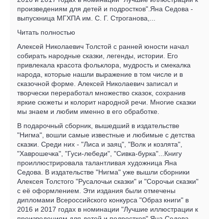
произведениям для детей и подростков".Яна Седова -
выпускница МГХПА им. С. Г. Строганова,...
Читать полностью
Алексей Николаевич Толстой с ранней юности начал
собирать народные сказки, легенды, истории. Его
привлекала красота фольклора, мудрость и смекалка
народа, которые нашли выражение в том числе и в
сказочной форме. Алексей Николаевич записал и
творчески переработал множество сказок, сохранив
яркие сюжеты и колорит народной речи. Многие сказки
мы знаем и любим именно в его обработке.
В подарочный сборник, вышедший в издательстве
"Нигма", вошли самые известные и любимые с детства
сказки. Среди них - "Лиса и заяц", "Волк и козлята",
"Хаврошечка", "Гуси-лебеди", "Сивка-бурка"...Книгу
проиллюстрировала талантливая художница Яна
Седова. В издательстве "Нигма" уже вышли сборники
Алексея Толстого "Русалочьи сказки" и "Сорочьи сказки"
с её оформлением. Эти издания были отмечены
дипломами Всероссийского конкурса "Образ книги" в
2016 и 2017 годах в номинации "Лучшие иллюстрации к
произведениям для детей и подростков".Яна Седова -