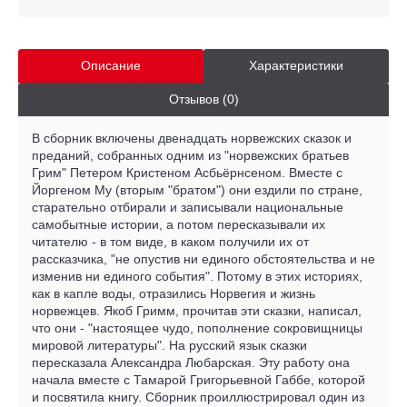
Описание
Характеристики
Отзывов (0)
В сборник включены двенадцать норвежских сказок и
преданий, собранных одним из "норвежских братьев
Грим" Петером Кристеном Асбьёрнсеном. Вместе с
Йоргеном Му (вторым "братом") они ездили по стране,
старательно отбирали и записывали национальные
самобытные истории, а потом пересказывали их
читателю - в том виде, в каком получили их от
рассказчика, "не опустив ни единого обстоятельства и не
изменив ни единого события". Потому в этих историях,
как в капле воды, отразились Норвегия и жизнь
норвежцев. Якоб Гримм, прочитав эти сказки, написал,
что они - "настоящее чудо, пополнение сокровищницы
мировой литературы". На русский язык сказки
пересказала Александра Любарская. Эту работу она
начала вместе с Тамарой Григорьевной Габбе, которой
и посвятила книгу. Сборник проиллюстрировал один из