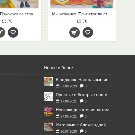
Мы гуляем (Прыг-скок по страничкам, Малышарики)
Мы катаемся (Прыг-скок по страничкам, Малышарики)
£5.70
£5.70
Новое в блоге
В подарок: Настольные игры для Ваших британских друзей
07.09.2023
0
Простые и быстрые настольные игры
17.06.2021
0
Новинки для чтения летом
27.05.2021
0
Интервью с Александрой Литвиной
20.07.2020
0