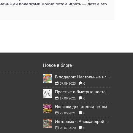
бумажными поделками можно потом играть — детям это
Новое в блоге
В подарок: Настольные игры для Ваших британских друзей
07.09.2023
0
Простые и быстрые настольные игры
17.06.2021
0
Новинки для чтения летом
27.05.2021
0
Интервью с Александрой Литвиной
20.07.2020
0