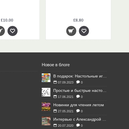
£10.00
£8.80
Новое в блоге
В подарок: Настольные игры для Ваших британских друзей
07.09.2023
0
Простые и быстрые настольные игры
17.06.2021
0
Новинки для чтения летом
27.05.2021
0
Интервью с Александрой Литвиной
20.07.2020
0