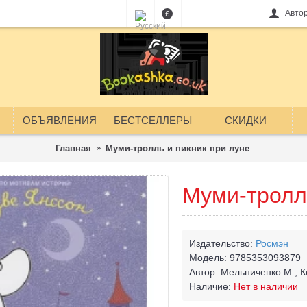
Авто
£
ОБЪЯВЛЕНИЯ
БЕСТСЕЛЛЕРЫ
СКИДКИ
Главная
Муми-тролль и пикник при луне
Муми-тролль
Издательство:
Росмэн
Модель:
9785353093879
Автор:
Мельниченко М., К
Наличие:
Нет в наличии