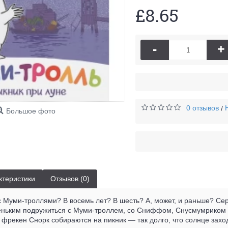
£8.65
-
+
0 отзывов
/
Большое фото
ктеристики
Отзывов (0)
 с Муми-троллями? В восемь лет? В шесть? А, может, и раньше? С
ьким подружиться с Муми-троллем, со Сниффом, Снусмумриком и 
фрекен Снорк собираются на пикник — так долго, что солнце заход