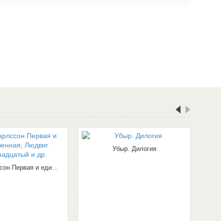
Убыр. Дилогия
Тутта Карлссон Первая и единственная, Людвиг Четырнадцатый и др.