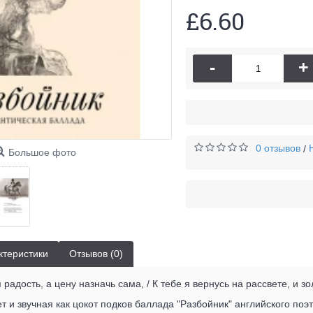
£6.60
-
+
0 отзывов
/
Большое фото
ктеристики
Отзывов (0)
радость, а цену назначь сама, / К тебе я вернусь на рассвете, и зо
т и звучная как цокот подков баллада "Разбойник" английского поэ