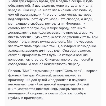
У Мии три старших брата, три младшие сестры и куча
обязанностей. И две радости: море и старая книга на
чердаке. Она еще не знает, что мир намного больше,
чем ей рассказывали. Что есть такие места, где море
под запретом, потому что море - это свобода, а люди,
мечтающие о свободе, неугодны ни Империи, ни
самому благополучному в мире городу. Что книга,
доставшаяся в наследство, вовсе не проста, а умение
писать собственную историю важнее умения читать. Тем
более что для этого нужна смелость. Мия не уверена,
что хочет знать страшные тайны, в которых неожиданно
замешаны дорогие для нее люди. Она сомневается,
стоит ли продолжать этот путь, на котором больше
вопросов, чем ответов. Слишком много странностей и
совпадений. И полная неизвестность впереди.
Повесть "Мия", открывающая цикл "Семь прях", - первое
фэнтези Тамары Михеевой, автора множества
произведений для детей и подростков и лауреата
нескольких премий по детской литературе. В новой
книге мастерство писательницы раскрывается с
неожиданной стороны, а сказки обретают особую
глубину и притчевость.