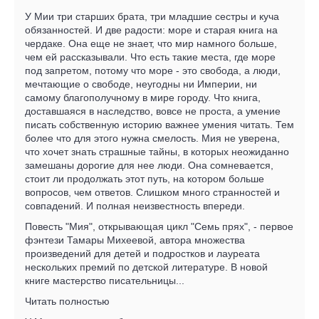
У Мии три старших брата, три младшие сестры и куча
обязанностей. И две радости: море и старая книга на
чердаке. Она еще не знает, что мир намного больше,
чем ей рассказывали. Что есть такие места, где море
под запретом, потому что море - это свобода, а люди,
мечтающие о свободе, неугодны ни Империи, ни
самому благополучному в мире городу. Что книга,
доставшаяся в наследство, вовсе не проста, а умение
писать собственную историю важнее умения читать. Тем
более что для этого нужна смелость. Мия не уверена,
что хочет знать страшные тайны, в которых неожиданно
замешаны дорогие для нее люди. Она сомневается,
стоит ли продолжать этот путь, на котором больше
вопросов, чем ответов. Слишком много странностей и
совпадений. И полная неизвестность впереди.
Повесть "Мия", открывающая цикл "Семь прях", - первое
фэнтези Тамары Михеевой, автора множества
произведений для детей и подростков и лауреата
нескольких премий по детской литературе. В новой
книге мастерство писательницы...
Читать полностью