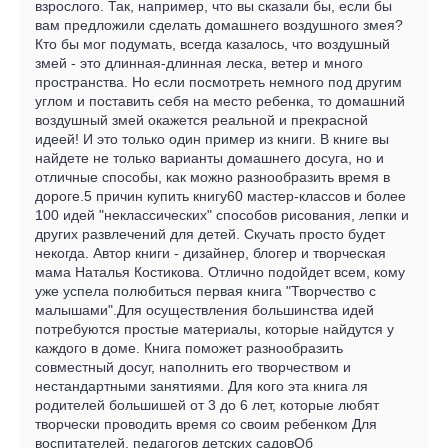
взрослого. Так, например, что вы сказали бы, если бы
вам предложили сделать домашнего воздушного змея?
Кто бы мог подумать, всегда казалось, что воздушный
змей - это длинная-длинная леска, ветер и много
пространства. Но если посмотреть немного под другим
углом и поставить себя на место ребенка, то домашний
воздушный змей окажется реальной и прекрасной
идеей! И это только один пример из книги. В книге вы
найдете не только варианты домашнего досуга, но и
отличные способы, как можно разнообразить время в
дороге.5 причин купить книгу60 мастер-классов и более
100 идей "неклассических" способов рисования, лепки и
других развлечений для детей. Скучать просто будет
некогда. Автор книги - дизайнер, блогер и творческая
мама Наталья Костикова. Отлично подойдет всем, кому
уже успела полюбиться первая книга "Творчество с
малышами".Для осуществления большинства идей
потребуются простые материалы, которые найдутся у
каждого в доме. Книга поможет разнообразить
совместный досуг, наполнить его творчеством и
нестандартными занятиями. Для кого эта книга ля
родителей большишей от 3 до 6 лет, которые любят
творчески проводить время со своим ребенком Для
воспитателей, педагогов детских садовОб