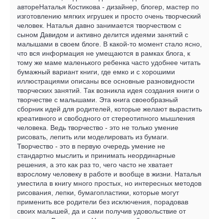
автореНаталья Костикова - дизайнер, блогер, мастер по
изготовлению мягких игрушек и просто очень творческий
человек. Наталья давно занимается творчеством с
сыном Давидом и активно делится идеями занятий с
малышами в своем блоге. В какой-то момент стало ясно,
что вся информация не умещаются в рамках блога, к
тому же маме маленького ребенка часто удобнее читать
бумажный вариант книги, где емко и с хорошими
иллюстрациями описаны все основные разновидности
творческих занятий. Так возникла идея создания книги о
творчестве с малышами. Эта книга своеобразный
сборник идей для родителей, которые желают вырастить
креативного и свободного от стереотипного мышления
человека. Ведь творчество - это не только умение
рисовать, лепить или моделировать из бумаги.
Творчество - это в первую очередь умение не
стандартно мыслить и принимать неординарные
решения, а это как раз то, чего часто не хватает
взрослому человеку в работе и вообще в жизни. Наталья
уместила в книгу много простых, но интересных методов
рисования, лепки, бумагопластики, которые могут
применить все родители без исключения, порадовав
своих малышей, да и сами получив удовольствие от