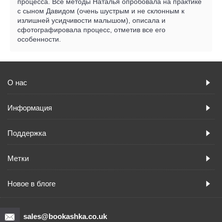
процесса. Все методы Наталья опробовала на практике
с сыном Давидом (очень шустрым и не склонным к
излишней усидчивости малышом), описала и
сфотографировала процесс, отметив все его
особенности.
О нас
Информация
Поддержка
Метки
Новое в блоге
sales@bookashka.co.uk