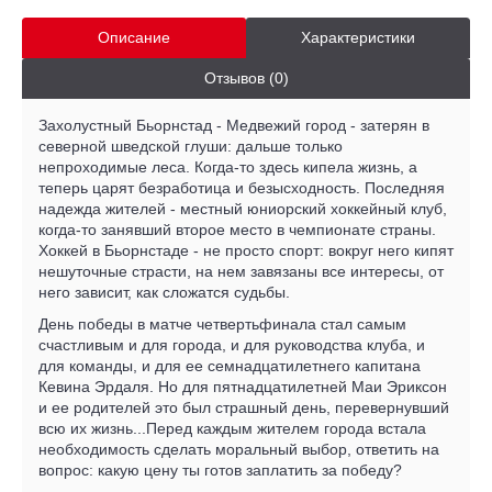
Описание
Характеристики
Отзывов (0)
Захолустный Бьорнстад - Медвежий город - затерян в
северной шведской глуши: дальше только
непроходимые леса. Когда-то здесь кипела жизнь, а
теперь царят безработица и безысходность. Последняя
надежда жителей - местный юниорский хоккейный клуб,
когда-то занявший второе место в чемпионате страны.
Хоккей в Бьорнстаде - не просто спорт: вокруг него кипят
нешуточные страсти, на нем завязаны все интересы, от
него зависит, как сложатся судьбы.
День победы в матче четвертьфинала стал самым
счастливым и для города, и для руководства клуба, и
для команды, и для ее семнадцатилетнего капитана
Кевина Эрдаля. Но для пятнадцатилетней Маи Эриксон
и ее родителей это был страшный день, перевернувший
всю их жизнь...Перед каждым жителем города встала
необходимость сделать моральный выбор, ответить на
вопрос: какую цену ты готов заплатить за победу?