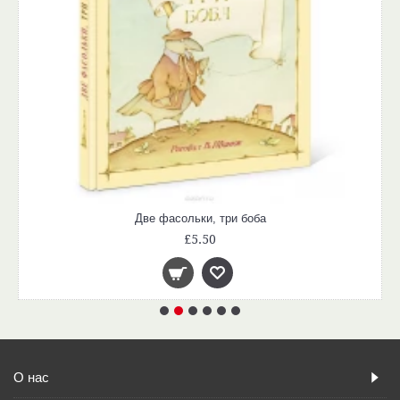
Две фасольки, три боба
£5.50
О нас