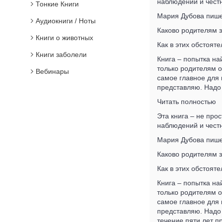
наблюдений и честн
Тонкие Книги
Мария Дубова пишет
Аудиокниги / Ноты
Каково родителям зн
Книги о животных
Как в этих обстоят
Книги заболели
Книга – попытка на
только родителям о
Вебинары
самое главное для 
представляю. Надо 
Читать полностью
Эта книга – не про
наблюдений и честн
Мария Дубова пишет
Каково родителям зн
Как в этих обстоят
Книга – попытка на
только родителям о
самое главное для 
представляю. Надо 
течение пяти лет п