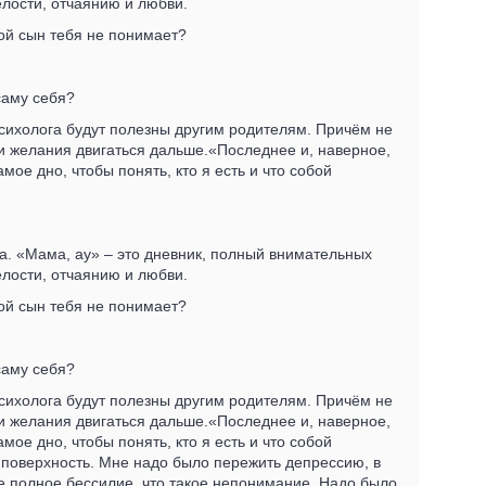
елости, отчаянию и любви.
вой сын тебя не понимает?
саму себя?
психолога будут полезны другим родителям. Причём не
л и желания двигаться дальше.«Последнее и, наверное,
ое дно, чтобы понять, кто я есть и что собой
а. «Мама, ау» – это дневник, полный внимательных
елости, отчаянию и любви.
вой сын тебя не понимает?
саму себя?
психолога будут полезны другим родителям. Причём не
л и желания двигаться дальше.«Последнее и, наверное,
ое дно, чтобы понять, кто я есть и что собой
а поверхность. Мне надо было пережить депрессию, в
ое полное бессилие, что такое непонимание. Надо было