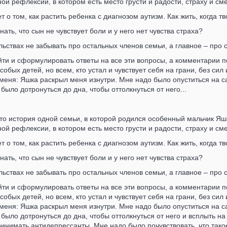
ой рефлексии, в котором есть место грусти и радости, страху и см
 о том, как растить ребенка с диагнозом аутизм. Как жить, когда т
ать, что сын не чувствует боли и у него нет чувства страха?
ельствах не забывать про остальных членов семьи, а главное – про 
йти и сформулировать ответы на все эти вопросы, а комментарии 
собых детей, но всем, кто устал и чувствует себя на грани, без си
меня: Яшка раскрыл меня изнутри. Мне надо было опуститься на сам
было дотронуться до дна, чтобы оттолкнуться от него...
сто история одной семьи, в которой родился особенный мальчик Яш
ой рефлексии, в котором есть место грусти и радости, страху и см
 о том, как растить ребенка с диагнозом аутизм. Как жить, когда т
ать, что сын не чувствует боли и у него нет чувства страха?
ельствах не забывать про остальных членов семьи, а главное – про 
йти и сформулировать ответы на все эти вопросы, а комментарии 
собых детей, но всем, кто устал и чувствует себя на грани, без си
меня: Яшка раскрыл меня изнутри. Мне надо было опуститься на сам
было дотронуться до дна, чтобы оттолкнуться от него и всплыть н
ринимать антидепрессанты. Мне надо было почувствовать, что так