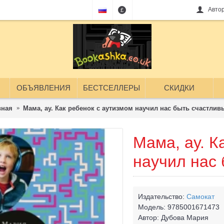
Авто
£
ОБЪЯВЛЕНИЯ
БЕСТСЕЛЛЕРЫ
СКИДКИ
вная
Мама, ау. Как ребенок с аутизмом научил нас быть счастли
Мама, ау. К
научил нас
Издательство:
Самокат
Модель:
9785001671473
Автор:
Дубова Мария