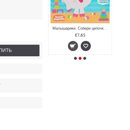
Малышарики. Собери цепочку. Транспорт
Малышарики. Собери цепочку. Игрушки
£7.65
£7.65
ПИТЬ
в