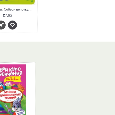
Малышарики. Собери цепочку. В зоопарке
£7.65