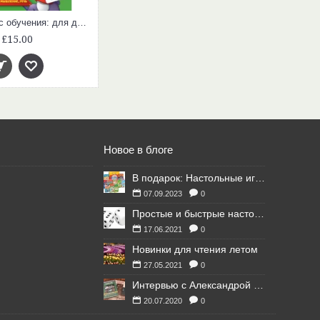
Годовой курс обучения: для детей 3-4 лет (карточки Цифры)
£15.00
Новое в блоге
В подарок: Настольные игры для Ваших британских друзей
07.09.2023
0
Простые и быстрые настольные игры
17.06.2021
0
Новинки для чтения летом
27.05.2021
0
Интервью с Александрой Литвиной
20.07.2020
0