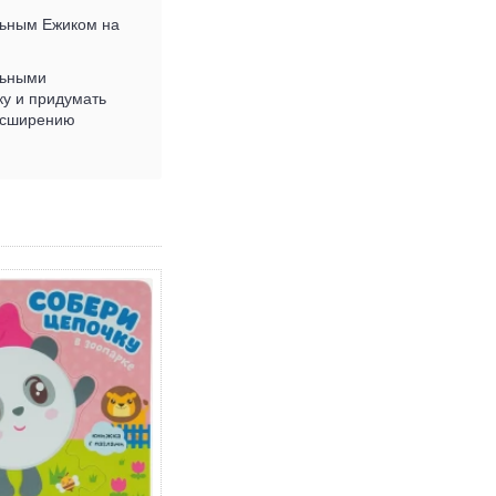
льным Ежиком на
льными
ку и придумать
расширению