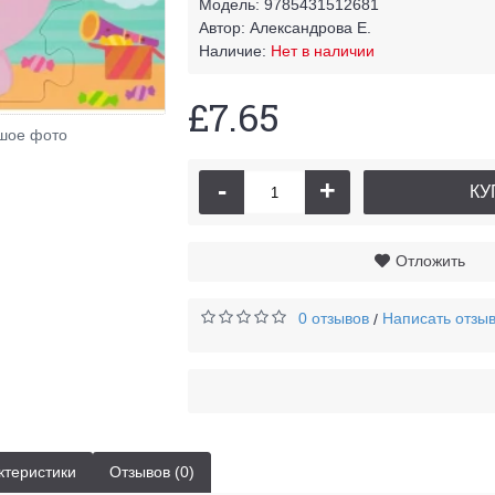
Модель:
9785431512681
Автор:
Александрова Е.
Наличие:
Нет в наличии
£7.65
шое фото
-
+
КУ
Отложить
0 отзывов
Написать отзы
/
ктеристики
Отзывов (0)