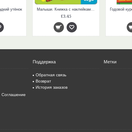
дкий утёнок
Малыши. Книжка с наклейками для самых маленьких. Мамы и детки
£3.45
Поддержка
Метки
Обратная связь
Возврат
История заказов
е Соглашение