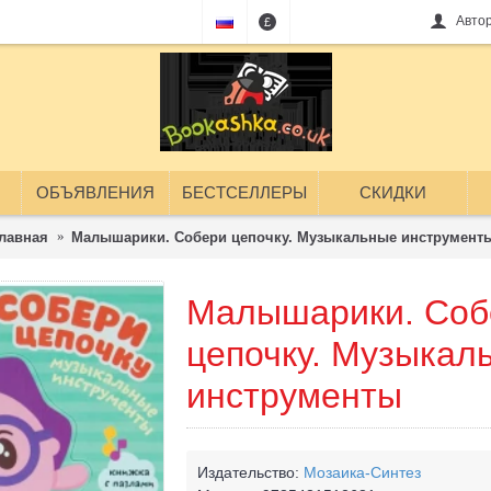
Авто
£
ОБЪЯВЛЕНИЯ
БЕСТСЕЛЛЕРЫ
СКИДКИ
лавная
Малышарики. Собери цепочку. Музыкальные инструмент
Малышарики. Соб
цепочку. Музыкал
инструменты
Издательство:
Мозаика-Синтез