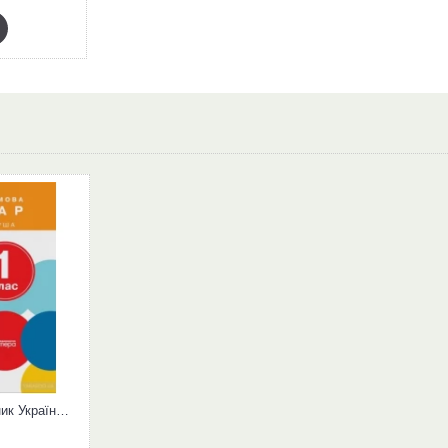
НУШ 1 клас Підручник Українська мова. Буквар Частина 1