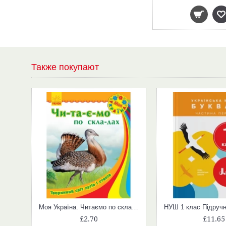
Также покупают
Моя Україна. Читаємо по складах : Тваринний світ лугів і степів (у)
£2.70
£11.65