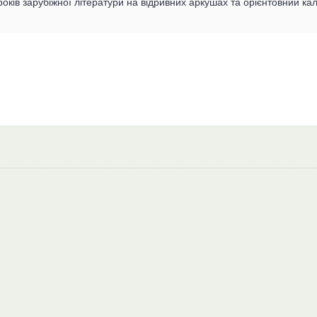
уроків зарубіжної літератури на відривних аркушах та орієнтовний