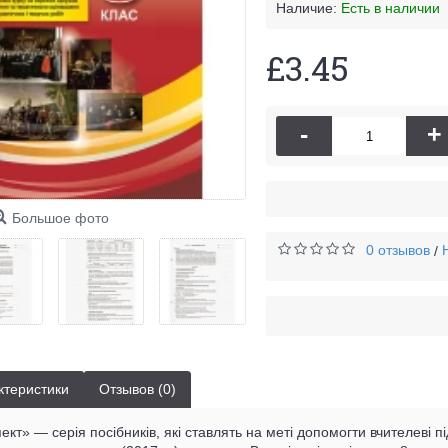
Наличие:
Есть в наличии
£3.45
-
+
Большое фото
0 отзывов
/
ктеристики
Отзывов (0)
кт» — серія посібників, які ставлять на меті допомогти вчителеві п