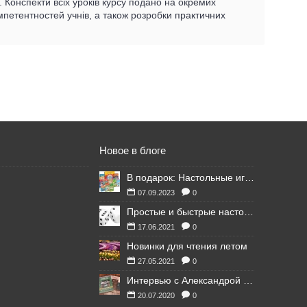
. Конспекти всіх уроків курсу подано на окремих
петентностей учнів, а також розробки практичних
Новое в блоге
В подарок: Настольные игры для Ваших британских друзей
07.09.2023
0
Простые и быстрые настольные игры
17.06.2021
0
Новинки для чтения летом
27.05.2021
0
Интервью с Александрой Литвиной
20.07.2020
0