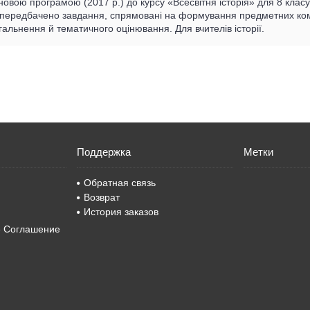
новою програмою (2017 р.) до курсу «Всесвітня історія» для 8 класу
 передбачено завдання, спрямовані на формування предметних ком
агальнення й тематичного оцінювання. Для вчителів історії.
Поддержка
Метки
Обратная связь
Возврат
История заказов
е Соглашение