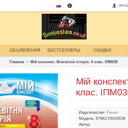
Авто
£
ОБЪЯВЛЕНИЯ
БЕСТСЕЛЛЕРЫ
СКИДКИ
Главная
Мій конспект. Всесвітня історія. 8 клас. ІПМ030
Мій конспект
клас. ІПМ03
Издательство:
Ранок
Модель:
9786170033536
Автор: