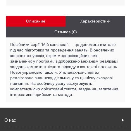
Описание
Характеристики
Отзывов (0)
Посібники серії "Мій конспект" — це допомога вчителю
під час підготовки та проведення занять. В оновлених
конспектах уроків, окрім модернізаційних змін,
зазначених у програмі, відображено механізм реалізації
завдань компетентнісного підходу в контексті положень
Нової української школи. У планах-конспектах
реалізовано знаннєву, діяльнісну та ціннісну складові
навчання. На особливу увагу заслуговують
компетентнісно орієнтовані тексти, завдання, запитання,
інтерактивні прийоми та методи.
О нас