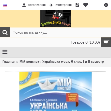
Авторизация
Регистрация
£
Товаров 0 (£0.00)
Главная
Мій конспект. Українська мова. 6 клас. І и II семестр