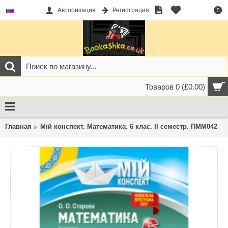
Авторизация
Регистрация
£
Товаров 0 (£0.00)
Главная
Мій конспект. Математика. 6 клас. ІІ семестр. ПММ042